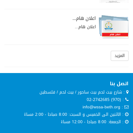
اعلان هام...
اعلان هام...
المزيد
اتصل بنا
: شارع بيت لحم بيت ساحور / بيت لحم / فلسطين
: (970) 02-2742685
: info@wssa-beth.org
: الاثنين الى الخميس و السبت: 8:00 صباحا - 2:00 مساءً
: الجمعة: 8:00 صباحا - 12:00 مساءً