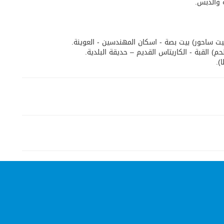
 والدبس.
ت ساحور) بيت بصة - اسكان المهندسين - العوينة.
) القبة - الكاريتاس القديم – حديقة البلدية.
).