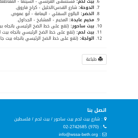
بيت لحم:
مستشفى الفرنسي - السينما - المقاطعة
الدوحة:
شارع القدس/الخليل - كراج فاروق.
الخضر:
البالوع السفلي - اليمامة - أبو عموص.
مخيم عايدة:
المخيم - المشايخ - الجداول.
بيت ساحور:
(تقع على خط الضخ الرئيسي باتجاه ببي
بيت لحم:
(تقع على خط الضخ الرئيسي باتجاه بيت لحم
الولجة:
(تقع على خط الضخ الرئيسي باتجاه بيت جالا
طباعة
اتصل بنا
: شارع بيت لحم بيت ساحور / بيت لحم / فلسطين
: (970) 02-2742685
: info@wssa-beth.org