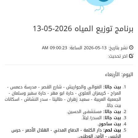
برنامج توزيع المياه 2026-05-13
نشر بتاريخ: 13-05-2026 الساعة: 09:00:23 AM
اخر تحديث:
اليوم: الأربعاء
بيت جالا:
الغوالي والجواريش - شارع القصر - مدرسة دعمس -
المراح - كريمزان العلوي - حارة ابو مهر - حارة سفير وسلمان -
الجمعية العربية - سعيد زهران - طاليتا - سدر النشاش - اسكانات
بيت جالا.
بيت جالا:
مستشفى الحسين.
بيت جالا:
السدر/ ليلاً.
بيت ساحور.
بيت لحم:
دار الكلمة - الدفاع المدني - الهلال الأحمر - حرس
الرئيس - الأمن الوطني.